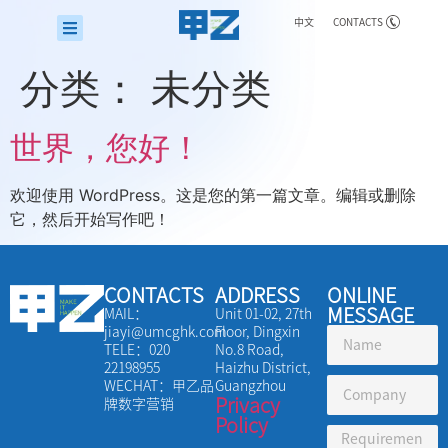
中文
CONTACTS
分类：
未分类
世界，您好！
欢迎使用 WordPress。这是您的第一篇文章。编辑或删除
它，然后开始写作吧！
CONTACTS
ADDRESS
ONLINE
MESSAGE
MAIL：
Unit 01-02, 27th
jiayi@umcghk.com
Floor, Dingxin
TELE：020
No.8 Road,
22198955
Haizhu District,
WECHAT：甲乙品
Guangzhou
Privacy
牌数字营销
Policy