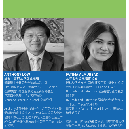
ANTHONY LOW
FATIMA ALMUBBAD
经验丰富的全球企业领袖
全球创新型策略推动者
雀巢瑞士全球总部全球副总裁（前）
巴林经济发展局（新加坡及东南亚地区）总监
TlME网络有限公司董事会成员（马来西亚）
台北区域的英国商会（BCCTajpei）导师
雀巢中国公司企业事务及营销传播总监
NZ Trade and Enterprise商业战略与业务发展
马来西亚优理大学的客座教授
部主管
Mentor & Leadership Coach 全球导师
NZ Trade and Enterprise区域商业战略负责人
（印度、中东及非洲市场）
Anthony拥有全球化的经验，是东南亚地区最
凯度集团（Kantar Millward Brown）市场/品
受尊敬的企业领袖之一。他多年来领导多个地
牌策略顾问
区的工作经历,加上在世界最大企业核心运营的
经验,为有全球化发展的企业带来了广阔且深入
精通中文、阿拉伯语和英语的,并拥有伦敦经济
的视野。
学院的学历, 15 多年的从业经验。曾经促成约