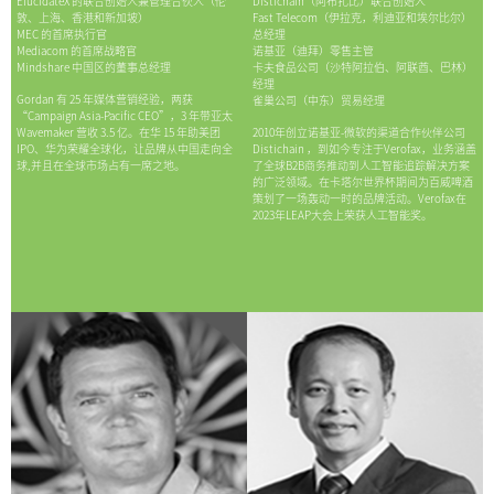
ElucidateX 的联合创始人兼管理合伙人（伦
Distichain（阿布扎比）联合创始人
敦、上海、香港和新加坡）
Fast Telecom（伊拉克，利迪亚和埃尔比尔）
MEC 的首席执行官
总经理
Mediacom 的首席战略官
诺基亚（迪拜）零售主管
Mindshare 中国区的董事总经理
卡夫食品公司（沙特阿拉伯、阿联酋、巴林）
经理
Gordan 有 25 年媒体营销经验，两获
雀巢公司（中东）贸易经理
“Campaign Asia-Pacific CEO”，3 年带亚太
Wavemaker 营收 3.5 亿。在华 15 年助美团
2010年创立诺基亚-微软的渠道合作伙伴公司
IPO、华为荣耀全球化，让品牌从中国走向全
Distichain ，到如今专注于Verofax，业务涵盖
球,并且在全球市场占有一席之地。
了全球B2B商务推动到人工智能追踪解决方案
的广泛领域。在卡塔尔世界杯期间为百威啤酒
策划了一场轰动一时的品牌活动。Verofax在
2023年LEAP大会上荣获人工智能奖。