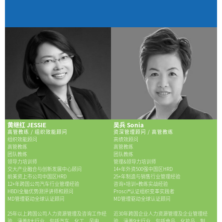
黄继红 JESSIE
吴兵 Sonia
高管教练 / 组织效能顾问
资深管理顾问 / 高管教练
组织效能顾问
高绩效顾问
高管教练
高管教练
团队教练
团队教练
领导力培训师
管理&领导力培训师
交大产业融合与创新发展中心顾问
14+年外资500强中国区HRD
前美资上市公司中国区HRD
25+年制造与销售行业管理经验
12+年跨国公司汽车行业管理经验
咨询+培训+教练实战经验
HBDI全脑优势测评讲师和顾问
Prosci®认证组织变革实践者
MD管理驱动全球认证顾问
MD管理驱动全球认证顾问
25年以上跨国公司人力资源管理及咨询工作经
近30年跨国企业人力资源管理及企业管理经
验，涵盖8大行业，包括汽车、化工、风电
验，涵盖9大行业，包括食品、化妆品，制