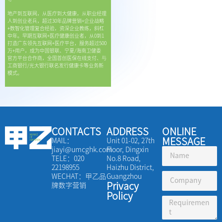
地产到互联网，从医疗到大健康，从职业经理
人到创业老兵，超过30年品牌营销+企业战略
+数智化管理复合经验，资深企业教练，斜杠
中年。早期互联网+医疗健康创业者，从0到1
打造广东领先互联网+医疗平台，服务超过500
万+用户，成为中国银联、宁夏/海南卫健委
官方平台合作商，全国首创医保在线支付、与
工商银行/光大银行联名发行健康卡等业务新
模式。
CONTACTS
ADDRESS
ONLINE
MESSAGE
MAIL：
Unit 01-02, 27th
jiayi@umcghk.com
Floor, Dingxin
TELE：020
No.8 Road,
22198955
Haizhu District,
WECHAT：甲乙品
Guangzhou
Privacy
牌数字营销
Policy