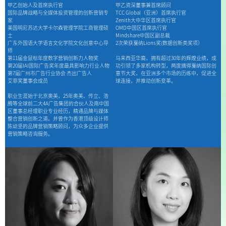
甲乙创始人及首席执行官
甲乙资深董事兼首席顾问
国际品牌战略与全媒体投资管理的创新营销专
TCC Global（亚洲）首席执行官
家
Zenith大中华区首席执行官
美国明尼苏达大学卡尔森管理学院工商管理硕
OMD中国区首席执行官
士
Mindshare中国区副总裁
广东外国语大学语言文化学院文化创意中心导
2次荣获戛纳Lions奖(数据创新类奖项）
师
马来西亚华裔，拥有超过30年的辉煌业绩，成
第11届金鼠标年度数字营销创新力人物奖
功引领了多家机构转型，两度摘得戛纳国际创
第20届IAI国际广告奖年度最具影响力行业人物
意节大奖，在亚洲多个市场的历练中，促进全
第7届广州市广告行业协会 杰出广告人
球连接，并推动创新变革。
艾菲奖董事会成员
职业生涯始于北京奥美，25年奥美、传立、浩
腾等全球前二大4A广告集团的合伙人及南中国
区董事总经理职业专业经历，精通品牌与媒体
整合营销创新之道。并曾作为香港顶级设计师
陈幼坚的品牌营销策略顾问，为众多企业提供
营销策略咨询服务。