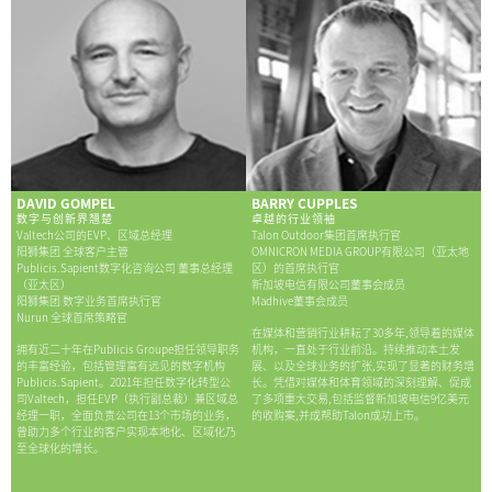
DAVID GOMPEL
BARRY CUPPLES
数字与创新界翘楚
卓越的行业领袖
Valtech公司的EVP、区域总经理
Talon Outdoor集团首席执行官
阳狮集团 全球客户主管
OMNICRON MEDIA GROUP有限公司（亚太地
Publicis.Sapient数字化咨询公司 董事总经理
区）的首席执行官
（亚太区）
新加坡电信有限公司董事会成员
阳狮集团 数字业务首席执行官
Madhive董事会成员
Nurun 全球首席策略官
在媒体和营销行业耕耘了30多年,领导着的媒体
拥有近二十年在Publicis Groupe担任领导职务
机构，一直处于行业前沿。持续推动本土发
的丰富经验，包括管理富有远见的数字机构
展、以及全球业务的扩张,实现了显著的财务增
Publicis.Sapient。2021年担任数字化转型公
长。凭借对媒体和体育领域的深刻理解、促成
司Valtech，担任EVP（执行副总裁）兼区域总
了多项重大交易,包括监督新加坡电信9亿美元
经理一职，全面负责公司在13个市场的业务，
的收购案,并成帮助Talon成功上市。
曾助力多个行业的客户实现本地化、区域化乃
至全球化的增长。