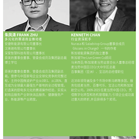
朱凤涛 FRANK ZHU
KENNETH CHAN
多元化的赛道商业推动者
行业资深舵手
安捷新能源有限公司董事长
Nurasa 和 Saladstop Group董事会成员
汉美驰有限公司董事长
《Asians in Charge》 一书的作者
深爱智慧科技有限公司董事长
新加坡能源集团的独立董事
原美的董事会董事、管委会成员及集团副总裁
新加坡The Live Green Co顾问
博士学位
马来西亚/新加坡麦当劳运营合伙人董事总经理
麦当劳中国区CEO/大中华区总裁
原美的董事会董事、管委会成员及集团副总
百事集团（亚洲）、宝洁的总经理职位
裁。曾参与中国家电企业全球化竞争的完整过
程，主持中国微波炉产业从0到1、从1到N、直
近35年领导遍及多个市场中新马韩等多国，服
至成为全球最大最强生产基地的全过程管理。
务包括麦当劳、百事可乐、宝洁公司和新加坡
打造美的厨电多元化的赛道操作经验，实现从
航空公司。2009-2015 任麦当劳中国 CEO，凭
耐用品服务产业到快消品服务、健康服务产
借数字化转型和危机管理能力,引领企业成功渡
业、新能源等产业跨度。
过重大的转折,并且获得多个奖项。