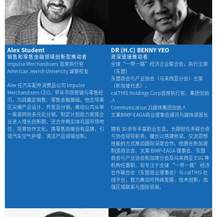
Alex Student
DR (H.C) BENNY YEO
销售和零售金融领域创新型推动者
资深链接推动者
Impulse Merchandisers 首席执行官
全球“一带一路”经济企业联合会，执行主席
American Jewish University 诚挚校友
（东盟）
东盟商会与产业协会（马来西亚分会）主席
Alex 任汽车配件消费品公司 Impulse
（新加坡代表），
Merchandisers CEO，早年市场营销与零售经
catTHIS Holdings Corp首席执行官，集团创始
历，为其奠定销售、零售金融基础。他主导美
人
区尖端产品设计、开发及分销，推动公司从单
Communication 21媒体集团创始人
一渠道转向多元化分销，制定计划助力家族企
文莱BIMP-EAGA商业理事会通讯与媒体部部长
业进入增长创新期，还合并两实体巩固市场地
位，培育协作文化，携零售商做自有品牌，引
拥有 30 余年丰富职业生涯，长期担任多联合会
领汽车空气护理、清洁产品领域创新。
与协会领导职务，擅长以搭建桥梁、交流思想
技能的方式推动国际深度合作。他曾在新加坡
制造商总会、文莱 BIMP-EAGA 理事会、东盟
商会与产业协会新加坡分会及马来西亚 ESG 等
机构任要职，现专注于全球 “一带一路” 经济
合作联合会（东盟商业理事会）与 catTHIS 在
线平台，致力推动可持续发展、技术创新，加
强区域联系与国际贸易。