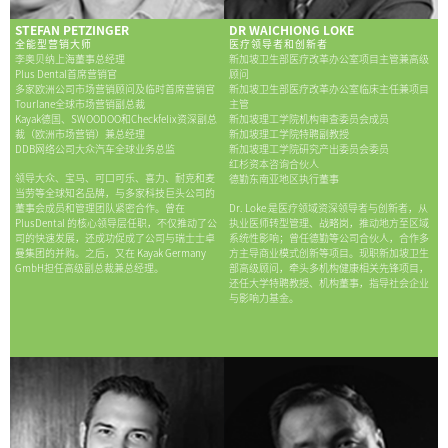
STEFAN PETZINGER
DR WAICHIONG LOKE
全能型营销大师
医疗领导者和创新者
李奥贝纳上海董事总经理
新加坡卫生部医疗改革办公室项目主管兼高级
Plus Dental首席营销官
顾问
多家欧洲公司市场营销顾问及临时首席营销官
新加坡卫生部医疗改革办公室临床主任兼项目
Tourlane全球市场营销副总裁
主管
Kayak德国、SWOODOO和Checkfelix资深副总
新加坡理工学院机构审查委员会成员
裁（欧洲市场营销）兼总经理
新加坡理工学院特聘副教授
DDB网络公司大众汽车全球业务总监
新加坡理工学院研究产出委员会委员
红杉资本咨询合伙人
领导大众、宝马、可口可乐、喜力、耐克和麦
德勤东南亚地区执行董事
当劳等全球知名品牌，与多家科技巨头公司的
董事会成员和管理团队紧密合作。曾在
Dr. Loke 是医疗领域资深领导者与创新者，从
PlusDental 的核心领导层任职，不仅推动了公
执业医师转型管理、战略岗，推动地方至区域
司的快速发展，还成功促成了公司与瑞士士卓
系统性影响；曾任德勤等公司合伙人，合作多
曼集团的并购。之后，又在 Kayak Germany
方主导商业模式创新等项目。现职新加坡卫生
GmbH担任高级副总裁兼总经理。
部高级顾问，牵头多机构健康相关先锋项目，
还任大学特聘教授、机构董事，指导社会企业
与影响力基金。