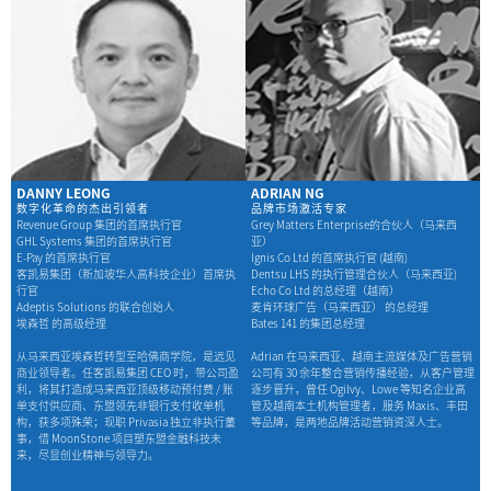
DANNY LEONG
ADRIAN NG
数字化革命的杰出引领者
品牌市场激活专家
Revenue Group 集团的首席执行官
Grey Matters Enterprise的合伙人（马来西
GHL Systems 集团的首席执行官
亚）
E-Pay 的首席执行官
lgnis Co Ltd 的首席执行官 (越南)
客凯易集团（新加坡华人高科技企业）首席执
Dentsu LHS 的执行管理合伙人（马来西亚)
行官
Echo Co Ltd 的总经理（越南）
Adeptis Solutions 的联合创始人
麦肯环球广告（马来西亚） 的总经理
埃森哲 的高级经理
Bates 141 的集团总经理
从马来西亚埃森哲转型至哈佛商学院，是远见
Adrian 在马来西亚、越南主流媒体及广告营销
商业领导者。任客凯易集团 CEO 时，带公司盈
公司有 30 余年整合营销传播经验，从客户管理
利，将其打造成马来西亚顶级移动预付费 / 账
逐步晋升，曾任 Ogilvy、Lowe 等知名企业高
单支付供应商、东盟领先非银行支付收单机
管及越南本土机构管理者，服务 Maxis、丰田
构，获多项殊荣；现职 Privasia 独立非执行董
等品牌，是两地品牌活动营销资深人士。
事，借 MoonStone 项目塑东盟金融科技未
来，尽显创业精神与领导力。