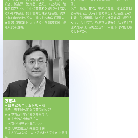
设备、新能源、消费品、造纸、工业机械、管
药、
理咨询等行业。在组织变革和效能提升上有超
化工、洋酒、RPO，奢侈品零售、媒体及管理
过15年的经验，她丰富的管理实战经验，再加
咨询等行业。具有丰富的高管实战经验及海外
上其独特的组织视角，通过影响和发展团队，
职场、生活阅历。擅长通过绩效管理、领导力
在组织层面帮助团队再造和重塑组织氛围，使
发展、人才培养、教练辅导等提升人力资本管
组织变革落地。
理及领导力，帮助企业和个人在不同阶段发展
及提升绩效。
方志华
中国商业地产行业推动人物
地产上市集团公司负责营销副总裁
首届中国商业地产博览会策展人
广州十大地产金牌经理人
中国商业地产行业推动人物
中国大学生创业大赛全国评委
中山大学/华南理工大学等高校大学生创业导师
等