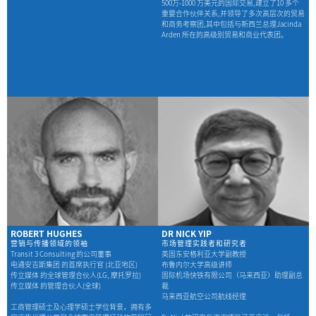
500万-1000 万美元的国际交易,建立了10 多个
重要合作伙伴关系,并领导了多次高层次的贸易
和商务考察团,其中包括与新西兰总理Jacinda
Arden 所在的高级别贸易和商业代表团。
ROBERT HUGHES
DR NICK YIP
营销与传播领域的领袖
市场管理实践者和研究者
Transit 3 Consulting 的公司董事
英国东安格利亚大学副教授
电通安吉斯集团 的首席执行官 (北亚地区)
布鲁内尔大学高级讲师
传立媒体 的全球管理合伙人(LG, 摩托罗拉)
国际机场快铁有限公司（马来西亚）助理副总
传立媒体 的管理合伙人(全球)
裁
马来西亚航空公司航线经理
工商管理硕士及心理学硕士学位背景，拥有多