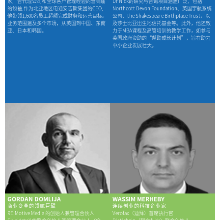
家广告代理公司和全球客户管理经验的营销届
Dr Nick的研究与咨询项目涵盖广泛，包括
的领袖,作为北亚地区电通安吉斯集团的CEO,
Northcott Devon Foundation、英国宇航系统
他带领1,600名员工超额完成财务和运营目标。
公司、the Shakespeare Birthplace Trust，以
业务范围遍及多个市场，从英国到中国、东南
及莎士比亚出生地信托基金等。此外，他还致
亚、日本和韩国。
力于MBA课程及高管培训的教学工作，如参与
英国政府资助的“帮助成长计划”，旨在助力
中小企业发展壮大。
GORDAN DOMLIJA
WASSIM MERHEBY
商业变革的领航巨擘
连续创业的科技企业家
RE:Motive Media 的创始人兼管理合伙人
Verofax（迪拜）首席执行官