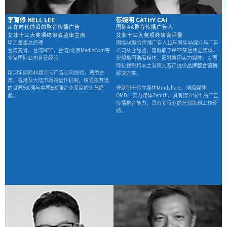
李育修 NELL LEE
蔡婉明 CATHY CAI
走在时代前沿的整合传播广告
国际4A整合传播广告人
艾菲十三大奖项终审会监审主席
艾菲十三大奖项终审会评委
甲乙董事总经理
国际4A整合传播广告人12年国际4A媒介与广告
台湾麦肯、台湾MEC，台湾/北京MediaCom等
公司从业经验，曾就职于WPP集团传立媒体、
多家国际公司背景经验
宏盟集团浩腾媒体、阳狮集团实力媒体。以国
际化视野和本土洞察为客户提供品牌整合营销
超18年国际4A媒介与广告公司经验，熟悉台
解决方案。
湾、香港及大陆市场的运作机制，精通多赛道
的世界500强与中国500强企业深度的运营经
曾就职于传立媒体Mindshare、浩腾媒体
验。
OMD、实力媒体Zenith，具有媒介思维的广告
传播整合能力，具有多行业的营销策划工作经
验。